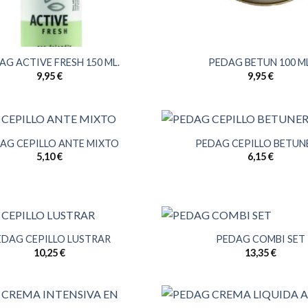
AG ACTIVE FRESH 150 ML.
PEDAG BETUN 100 ML
9,95
€
9,95
€
AG CEPILLO ANTE MIXTO
PEDAG CEPILLO BETU
5,10
€
6,15
€
EDAG CEPILLO LUSTRAR
PEDAG COMBI SET
10,25
€
13,35
€