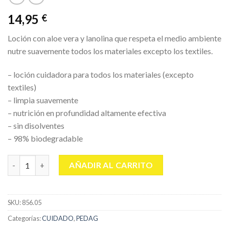
14,95
€
Loción con aloe vera y lanolina que respeta el medio ambiente
nutre suavemente todos los materiales excepto los textiles.
– loción cuidadora para todos los materiales (excepto
textiles)
– limpia suavemente
– nutrición en profundidad altamente efectiva
– sin disolventes
– 98% biodegradable
PEDAG DEEP CONDITIONER 220 ML. cantidad
AÑADIR AL CARRITO
SKU:
856.05
Categorías:
CUIDADO
,
PEDAG