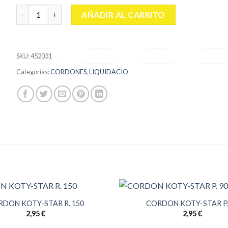
CORDON 90 FLUORESCENTE R.G. cantidad
AÑADIR AL CARRITO
SKU:
452031
Categorías:
CORDONES
,
LIQUIDACIO
RDON KOTY-STAR R. 150
CORDON KOTY-STAR P.
2,95
€
2,95
€