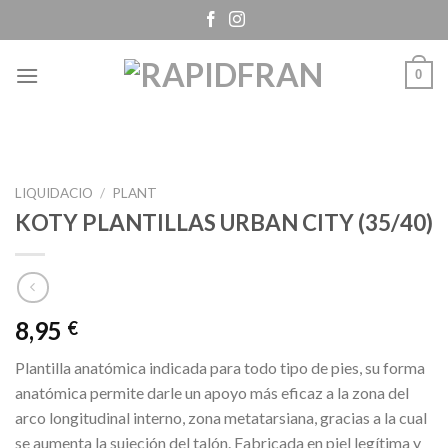
Skip
to
content
0
LIQUIDACIO
/
PLANT
KOTY PLANTILLAS URBAN CITY (35/40)
8,95
€
Plantilla anatómica indicada para todo tipo de pies, su forma
anatómica permite darle un apoyo más eficaz a la zona del
arco longitudinal interno, zona metatarsiana, gracias a la cual
se aumenta la sujeción del talón. Fabricada en piel legítima y