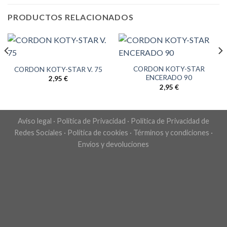
PRODUCTOS RELACIONADOS
CORDON KOTY-STAR
CORDON KOTY-STAR V. 75
ENCERADO 90
2,95
€
2,95
€
Aviso legal
·
Política de Privacidad
·
Política de Privacidad de
Redes Sociales
·
Política de cookies
·
Términos y condiciones
·
Envíos y devoluciones