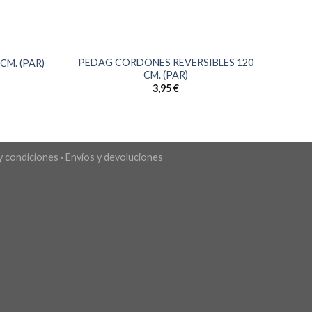
PEDAG CORDONES REVERSIBLES 120
M. (PAR)
CM. (PAR)
3,95
€
y condiciones
·
Envíos y devoluciones