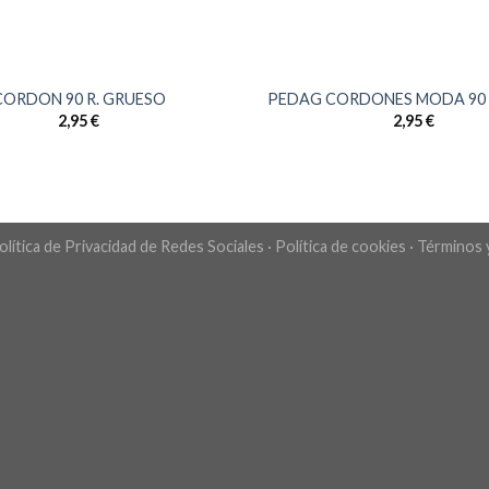
CORDON 90 R. GRUESO
PEDAG CORDONES MODA 90 C
2,95
€
2,95
€
olítica de Privacidad de Redes Sociales
·
Política de cookies
·
Términos 