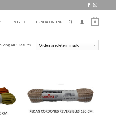
0
S
CONTACTO
TIENDA ONLINE
owing all 3 results