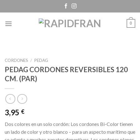
Skip
to
content
0
CORDONES
/
PEDAG
PEDAG CORDONES REVERSIBLES 120
CM. (PAR)
3,95
€
Dos colores en un solo cordón: Los cordones Bi-Color tienen
un lado de color y otro blanco – para un aspecto marítimo que
se adapta a muchos zapatos deportivos. Los cordones planos