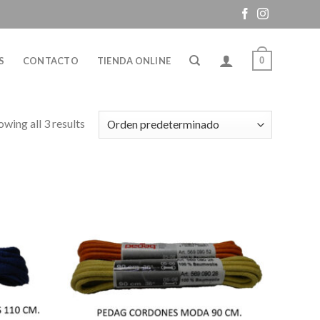
0
S
CONTACTO
TIENDA ONLINE
owing all 3 results