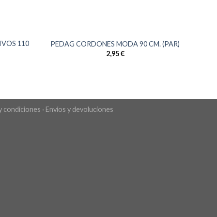
VOS 110
PEDAG CORDONES MODA 90 CM. (PAR)
2,95
€
y condiciones
·
Envíos y devoluciones