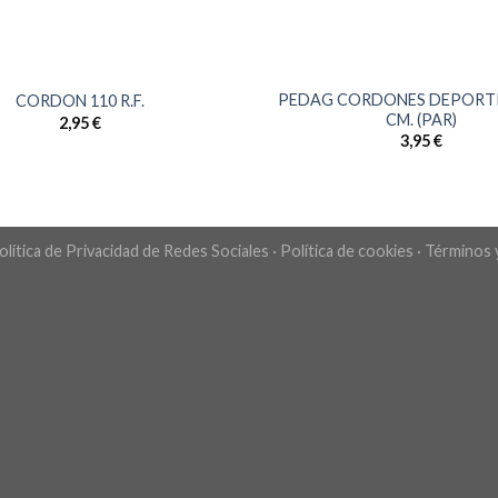
PEDAG CORDONES DEPORTI
CORDON 110 R.F.
CM. (PAR)
2,95
€
3,95
€
olítica de Privacidad de Redes Sociales
·
Política de cookies
·
Términos 