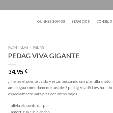
QUIÉNES SOMOS
SERVICIOS
CONSEJO
PLANTILLAS
/
PEDAG
PEDAG VIVA GIGANTE
34,95
€
¿Tienes el puente caído y estás buscando una plantilla anató
amortigua cómodamente tus pies? pedag Viva® Low ha sido 
especialmente para pies con arcos bajos.
– alivia el puente del pie
– amortigua el pie ancho