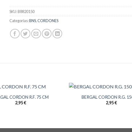
SKU:
B8820150
Categorías:
BNS
,
CORDONES
GAL CORDON R.F. 75 CM
BERGAL CORDON R.G. 15
2,95
€
2,95
€