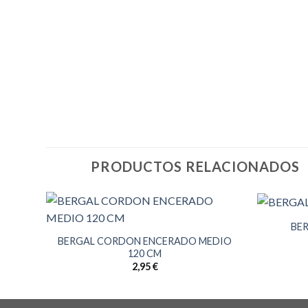
PRODUCTOS RELACIONADOS
M
BER
BERGAL CORDON ENCERADO MEDIO
120 CM
2,95
€