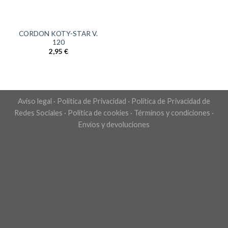
CORDON KOTY-STAR V.
120
2,95
€
Aviso legal
·
Política de Privacidad
·
Política de Privacidad de
Redes Sociales
·
Política de cookies
·
Términos y condiciones
·
Envíos y devoluciones