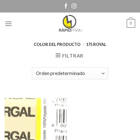
Skip
to
content
0
COLOR DEL PRODUCTO
/
175 ROYAL
FILTRAR