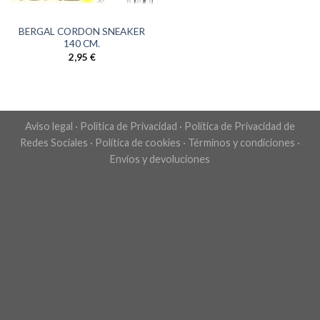
BERGAL CORDON SNEAKER
140 CM.
2,95
€
Aviso legal
·
Política de Privacidad
·
Política de Privacidad de
Redes Sociales
·
Política de cookies
·
Términos y condiciones
·
Envíos y devoluciones