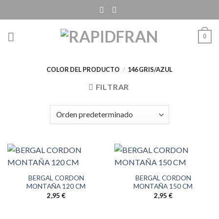
Skip
to
content
0
COLOR DEL PRODUCTO
/
146 GRIS/AZUL
FILTRAR
BERGAL CORDON
BERGAL CORDON
MONTAÑA 120 CM
MONTAÑA 150 CM
2,95
€
2,95
€