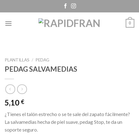
Skip
to
content
0
PLANTILLAS
/
PEDAG
PEDAG SALVAMEDIAS
5,10
€
¿Tienes el talón estrecho o se te sale del zapato fácilmente?
La salvamedias hecha de piel suave, pedag Stop, te da un
soporte seguro.