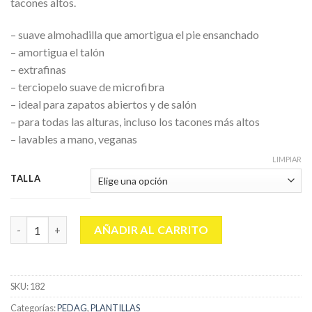
tacones altos.
– suave almohadilla que amortigua el pie ensanchado
– amortigua el talón
– extrafinas
– terciopelo suave de microfibra
– ideal para zapatos abiertos y de salón
– para todas las alturas, incluso los tacones más altos
– lavables a mano, veganas
LIMPIAR
TALLA
PEDAG LADY GEL cantidad
AÑADIR AL CARRITO
SKU:
182
Categorías:
PEDAG
,
PLANTILLAS