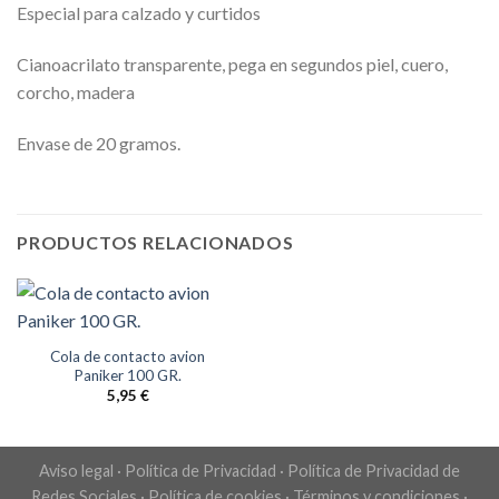
Especial para calzado y curtidos
Cianoacrilato transparente, pega en segundos piel, cuero,
corcho, madera
Envase de 20 gramos.
PRODUCTOS RELACIONADOS
Cola de contacto avion
Paniker 100 GR.
5,95
€
Aviso legal
·
Política de Privacidad
·
Política de Privacidad de
Redes Sociales
·
Política de cookies
·
Términos y condiciones
·