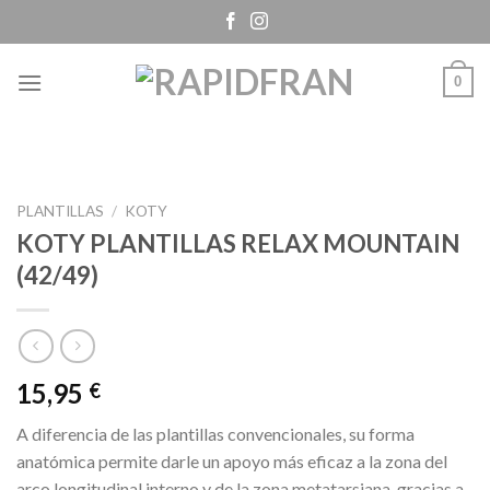
Skip
to
content
0
PLANTILLAS
/
KOTY
KOTY PLANTILLAS RELAX MOUNTAIN
(42/49)
15,95
€
A diferencia de las plantillas convencionales, su forma
anatómica permite darle un apoyo más eficaz a la zona del
arco longitudinal interno y de la zona metatarsiana, gracias a