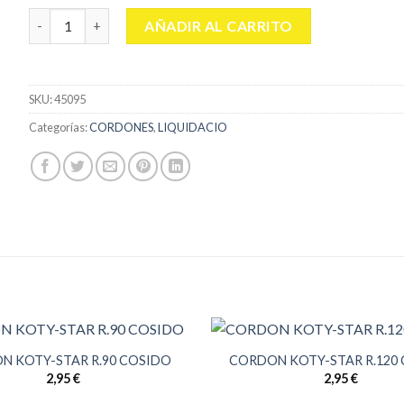
CORDON KOTY-STAR R. 75 cantidad
AÑADIR AL CARRITO
SKU:
45095
Categorías:
CORDONES
,
LIQUIDACIO
N KOTY-STAR R.90 COSIDO
CORDON KOTY-STAR R.120
2,95
€
2,95
€